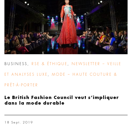
BUSINESS
,
RSE & ÉTHIQUE
,
NEWSLETTER – VEILLE
ET ANALYSES LUXE
,
MODE – HAUTE COUTURE &
PRÊT-À-PORTER
Le British Fashion Council veut s’impliquer
dans la mode durable
18 Sept. 2019