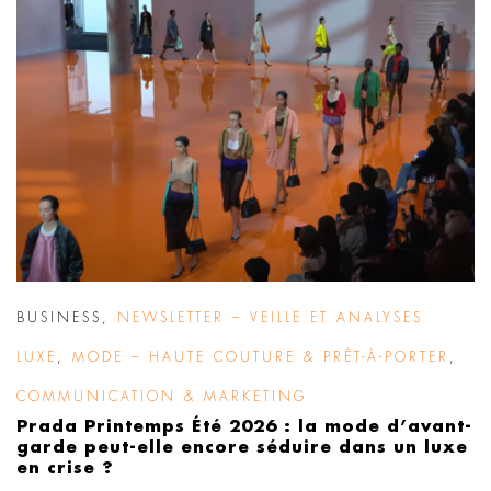
BUSINESS
,
NEWSLETTER – VEILLE ET ANALYSES
LUXE
,
MODE – HAUTE COUTURE & PRÊT-À-PORTER
,
COMMUNICATION & MARKETING
Prada Printemps Été 2026 : la mode d’avant-
garde peut-elle encore séduire dans un luxe
en crise ?