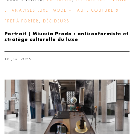
ET ANALYSES LUXE
,
MODE – HAUTE COUTURE &
PRÊT-À-PORTER
,
DÉCIDEURS
Portrait | Miuccia Prada : anticonformiste et
stratège culturelle du luxe
18 Jan. 2026