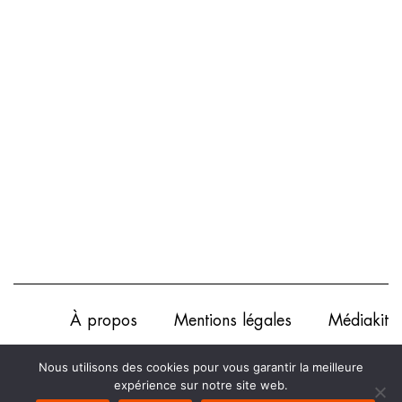
À propos
Mentions légales
Médiakit
Annonceurs
Partenariats
Les Experts
Nous utilisons des cookies pour vous garantir la meilleure
expérience sur notre site web.
Contact
Politique de confidentialité