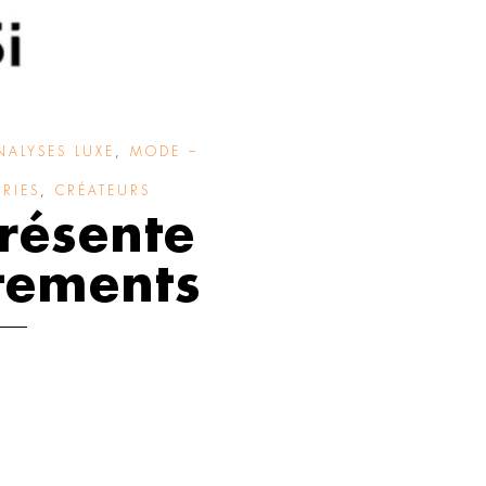
NALYSES LUXE
,
MODE –
RIES
,
CRÉATEURS
présente
êtements