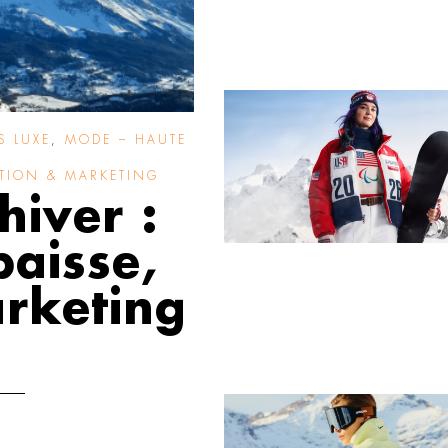
S LUXE
,
MODE – HAUTE
ION & MARKETING
hiver :
baisse,
rketing