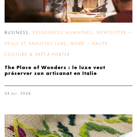
BUSINESS
,
RESSOURCES HUMAINES
,
NEWSLETTER –
VEILLE ET ANALYSES LUXE
,
MODE – HAUTE
COUTURE & PRÊT-À-PORTER
The Place of Wonders : le luxe veut
préserver son artisanat en Italie
24 Jui. 2024