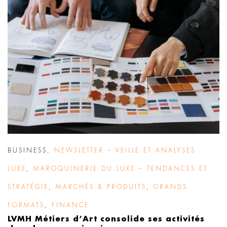
BUSINESS
,
NEWSLETTER – VEILLE ET ANALYSES
LUXE
,
MAROQUINERIE DU LUXE – TENDANCES ET
STRATÉGIE
,
MARCHÉS & PRODUITS
,
GRANDS
FORMATS
,
FINANCE
LVMH Métiers d’Art consolide ses activités