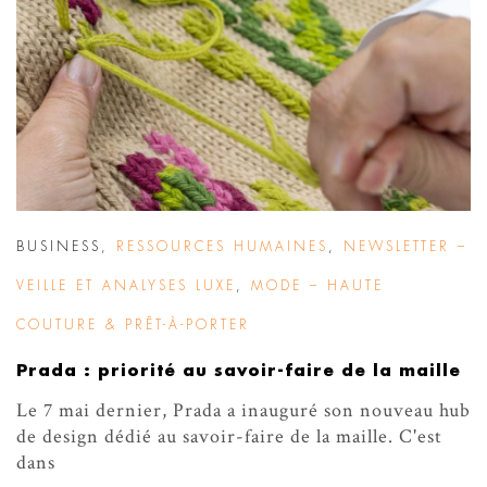
BUSINESS
,
RESSOURCES HUMAINES
,
NEWSLETTER –
VEILLE ET ANALYSES LUXE
,
MODE – HAUTE
COUTURE & PRÊT-À-PORTER
Prada : priorité au savoir-faire de la maille
Le 7 mai dernier, Prada a inauguré son nouveau hub
de design dédié au savoir-faire de la maille. C'est
dans