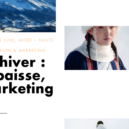
S LUXE
,
MODE – HAUTE
ION & MARKETING
hiver :
baisse,
rketing