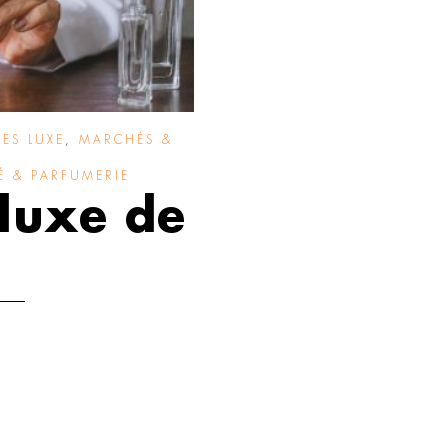
SES LUXE
,
MARCHÉS &
É & PARFUMERIE
 luxe de