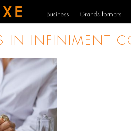
Business
Grands formats
S IN
INFINIMENT C