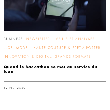
BUSINESS
,
NEWSLETTER – VEILLE ET ANALYSES
LUXE
,
MODE – HAUTE COUTURE & PRÊT-À-PORTER
,
INNOVATION & DIGITAL
,
GRANDS FORMATS
Quand le hackathon se met au service du
luxe
12 Fév. 2020