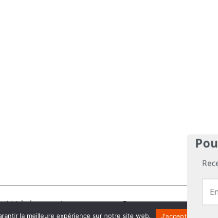
Pou
Rec
Médiakit
Annonceurs
Partenariats
Les Exp
rantir la meilleure expérience sur notre site web.
J'accepte
Je 