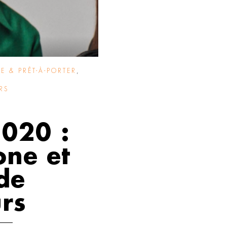
 & PRÊT-À-PORTER
,
RS
020 :
one et
de
rs