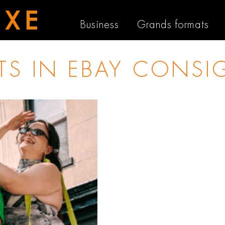
Business
Grands formats
STS IN
EBAY CONS