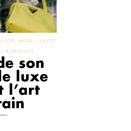
S LUXE
,
MODE – HAUTE
S & PRODUITS
de son
le luxe
 l’art
ain