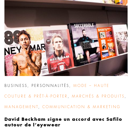
BUSINESS
,
PERSONNALITÉS
,
MODE – HAUTE
COUTURE & PRÊT-À-PORTER
,
MARCHÉS & PRODUITS
,
MANAGEMENT
,
COMMUNICATION & MARKETING
David Beckham signe un accord avec Safilo
autour de l’eyewear