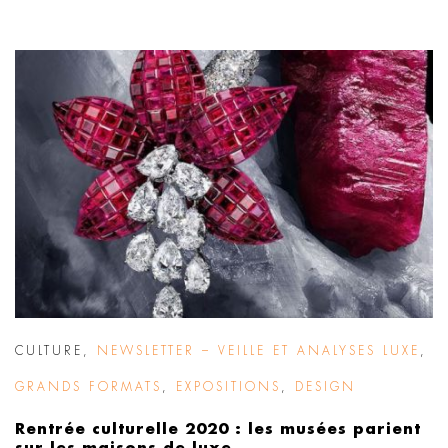
CULTURE
,
NEWSLETTER – VEILLE ET ANALYSES LUXE
,
GRANDS FORMATS
,
EXPOSITIONS
,
DESIGN
Rentrée culturelle 2020 : les musées parient