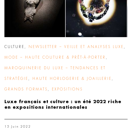
CULTURE
,
NEWSLETTER – VEILLE ET ANALYSES LUXE
,
MODE – HAUTE COUTURE & PRÊT-À-PORTER
,
MAROQUINERIE DU LUXE – TENDANCES ET
STRATÉGIE
,
HAUTE HORLOGERIE & JOAILLERIE
,
GRANDS FORMATS
,
EXPOSITIONS
Luxe français et culture : un été 2022 riche
en expositions internationales
15 Juin 2022