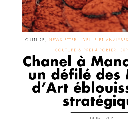
CULTURE
,
NEWSLETTER – VEILLE ET ANALYSE
COUTURE & PRÊT-À-PORTER
,
EX
Chanel à Manc
un défilé des 
d’Art éblouis
stratégi
13 Déc. 2023