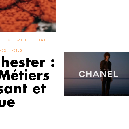
S LUXE
,
MODE – HAUTE
POSITIONS
hester :
Métiers
sant et
que