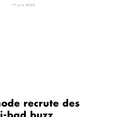
17 Juin 2020
ode recrute des
ti-bad buzz