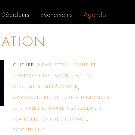
Décideurs
Événements
Agenda
ATION
CULTURE
,
NEWSLETTER – VEILLE ET
ANALYSES LUXE
,
MODE – HAUTE
COUTURE & PRÊT-À-PORTER
,
MAROQUINERIE DU LUXE – TENDANCES
ET STRATÉGIE
,
HAUTE HORLOGERIE &
JOAILLERIE
,
GRANDS FORMATS
,
EXPOSITIONS