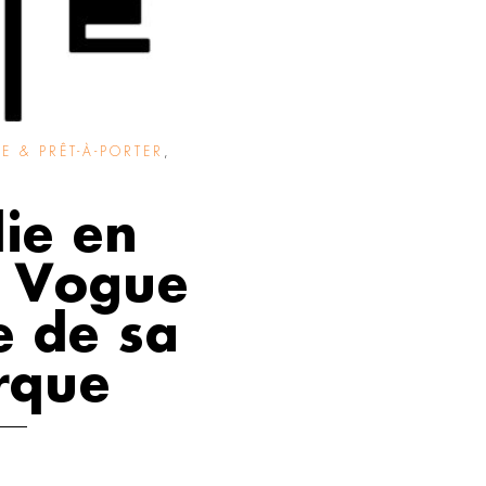
 & PRÊT-À-PORTER
,
lie en
e Vogue
e de sa
rque