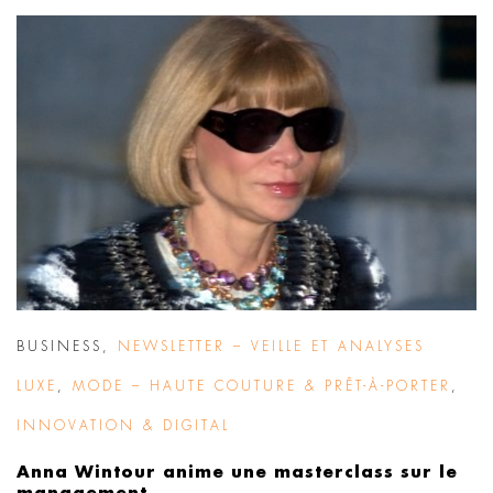
BUSINESS
,
NEWSLETTER – VEILLE ET ANALYSES
LUXE
,
MODE – HAUTE COUTURE & PRÊT-À-PORTER
,
INNOVATION & DIGITAL
Anna Wintour anime une masterclass sur le